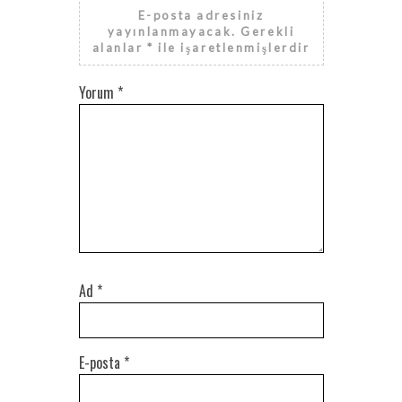
E-posta adresiniz
yayınlanmayacak.
Gerekli
alanlar
*
ile işaretlenmişlerdir
Yorum
*
Ad
*
E-posta
*