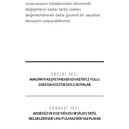
rezervasyon hatalarından ekonomik
değişimlere kadar farklı riskleri
değerlendirerek daha güvenli bir seyahat
deneyimi yaşayabilirsiniz.
ÖNCEKI YAZI
AVRUPA’YI KEŞFETMENIN EN KEYIFLI YOLU:
2026’DA KÜLTÜR DOLU ROTALAR
SONRAKI YAZI
AKDENIZ VE EGE’NIN EN SEVILEN TATIL
BELDELERINDE UNUTULMAZ BIR YAZ PLANI8