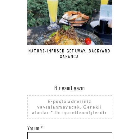
NATURE-INFUSED GETAWAY, BACKYARD
TURKISH B
SAPANCA
LEBANES
Bir yanıt yazın
E-posta adresiniz
yayınlanmayacak.
Gerekli
alanlar
*
ile işaretlenmişlerdir
Yorum
*