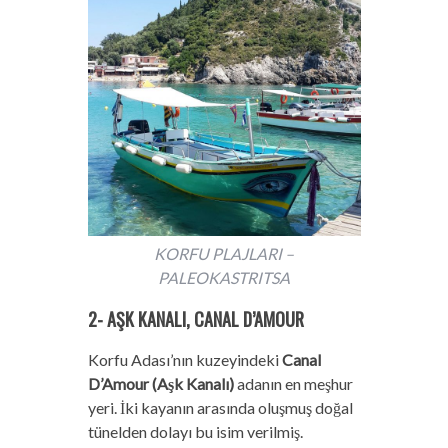
KORFU PLAJLARI –
PALEOKASTRITSA
2- AŞK KANALI, CANAL D’AMOUR
Korfu Adası’nın kuzeyindeki
Canal
D’Amour (Aşk Kanalı)
adanın en meşhur
yeri. İki kayanın arasında oluşmuş doğal
tünelden dolayı bu isim verilmiş.