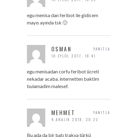
egu menisa dan feribot ile gidicem
mayıs ayında tsk 🙂
OSMAN
YANITLA
10 EYLÜL 2017, 18:41
egu menisadan corfu feribot ücreti
nekadar acaba. internetten baktim
bulamadim malesef.
MEHMET
YANITLA
4 ARALIK 2018, 20:23
Bu ada da bir batı trakya türkü