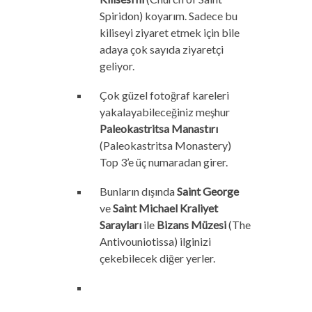
Spiridon) koyarım. Sadece bu
kiliseyi ziyaret etmek için bile
adaya çok sayıda ziyaretçi
geliyor.
Çok güzel fotoğraf kareleri
yakalayabileceğiniz meşhur
Paleokastritsa Manastırı
(Paleokastritsa Monastery)
Top 3’e üç numaradan girer.
Bunların dışında
Saint George
ve
Saint Michael Kraliyet
Sarayları
ile
Bizans Müzesi
(The
Antivouniotissa) ilginizi
çekebilecek diğer yerler.