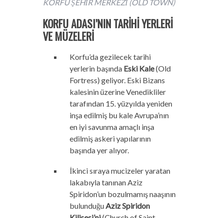
KORFU ŞEHİR MERKEZİ (OLD TOWN)
KORFU ADASI’NIN TARİHİ YERLERİ
VE MÜZELERİ
Korfu’da gezilecek tarihi
yerlerin başında
Eski Kale
(Old
Fortress) geliyor. Eski Bizans
kalesinin üzerine Venedikliler
tarafından 15. yüzyılda yeniden
inşa edilmiş bu kale Avrupa’nın
en iyi savunma amaçlı inşa
edilmiş askeri yapılarının
başında yer alıyor.
İkinci sıraya mucizeler yaratan
lakabıyla tanınan Aziz
Spiridon’un bozulmamış naaşının
bulunduğu
Aziz Spiridon
Kilisesi’ni
(Church of Saint