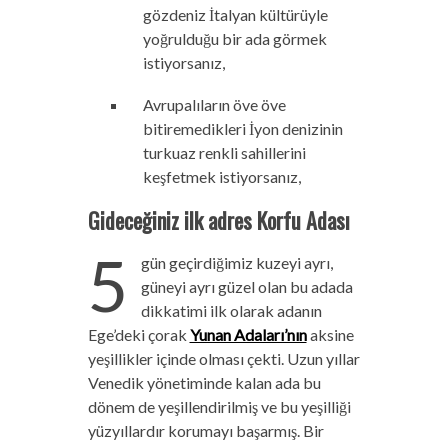
gözdeniz İtalyan kültürüyle
yoğrulduğu bir ada görmek
istiyorsanız,
Avrupalıların öve öve
bitiremedikleri İyon denizinin
turkuaz renkli sahillerini
keşfetmek istiyorsanız,
Gideceğiniz ilk adres Korfu Adası
5
gün geçirdiğimiz kuzeyi ayrı,
güneyi ayrı güzel olan bu adada
dikkatimi ilk olarak adanın
Ege’deki çorak
Yunan Adaları’nın
aksine
yeşillikler içinde olması çekti. Uzun yıllar
Venedik yönetiminde kalan ada bu
dönem de yeşillendirilmiş ve bu yeşilliği
yüzyıllardır korumayı başarmış. Bir