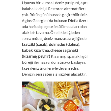
Upuzun bir kumsal, deniz pırıl pırıl, aşırı
kalabalık değil. Restoran alternatifleri
çok. Bütün günü burada geçirebilirsiniz.
Agios Georgios’da bulunan Dixtia üzeri
ada haritalı peçete örtülü masaları olan
ufak bir taverna. Özellikle öğleden
sonra müthiş deniz manzarası eşliğinde
tzatziki (cacık), dolmades (dolma),
kabak kızartma, cheese saganaki
(kızarmış peynir)
Kızarmış ıspanaklı gül
böreği ile masayı donatmaya başlayın,
taze deniz ürünleriyle devam edin.
Denizin sesi zaten sizi sizden alacaktır.