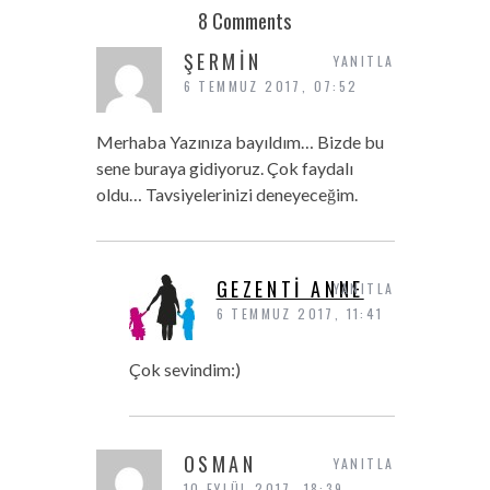
8 Comments
ŞERMIN
YANITLA
6 TEMMUZ 2017, 07:52
Merhaba Yazınıza bayıldım… Bizde bu
sene buraya gidiyoruz. Çok faydalı
oldu… Tavsiyelerinizi deneyeceğim.
GEZENTI ANNE
YANITLA
6 TEMMUZ 2017, 11:41
Çok sevindim:)
OSMAN
YANITLA
10 EYLÜL 2017, 18:39