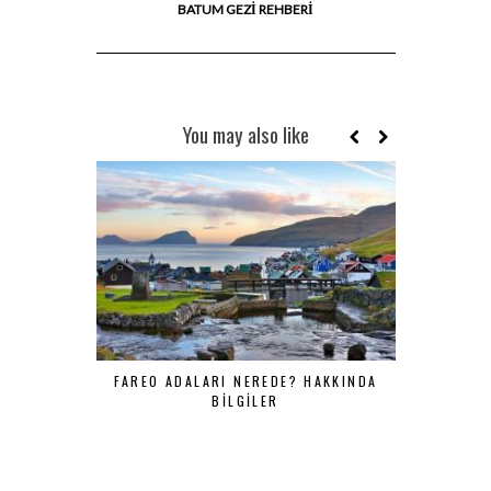
BATUM GEZİ REHBERİ
You may also like
FAREO ADALARI NEREDE? HAKKINDA
TÜRKIYE’
BILGILER