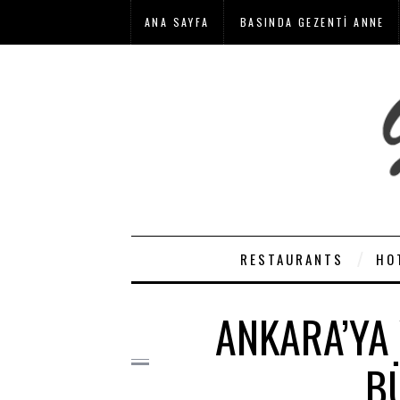
ANA SAYFA
BASINDA GEZENTI ANNE
RESTAURANTS
HO
ANKARA’YA 
B