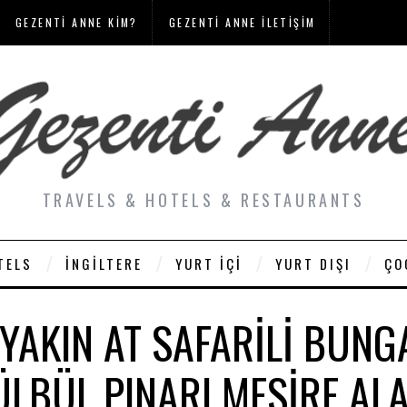
GEZENTI ANNE KIM?
GEZENTI ANNE İLETIŞIM
TRAVELS & HOTELS & RESTAURANTS
TELS
İNGILTERE
YURT İÇI
YURT DIŞI
ÇO
YAKIN AT SAFARILI BUNG
ÜLBÜL PINARI MESIRE ALA