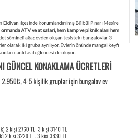
n Eldivan ilçesinde konumlandırılmış Bülbül Pınarı Mesire
ormanda ATV ve at safari, hem kamp ve piknik alanı hem
det şömineli ağaç evden oluşan tesisteki bungalovlar 3
evler olarak iki gruba ayrılıyor. Evlerin önünde mangal keyfi
onları canlı fasıl eğlencesi de oluyor.
NI GÜNCEL KONAKLAMA ÜCRETLERİ
 2.950₺, 4-5 kişilik gruplar için bungalov ev
k) 2 kişi 2760 TL, 3 kişi 3140 TL
) 2 kişi 3220 TL, 3 kişi 3830 TL