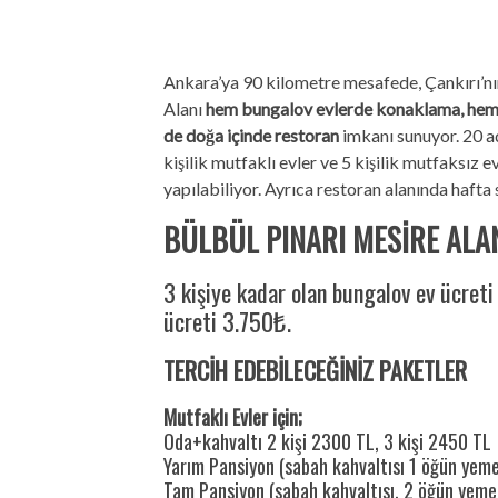
Ankara’ya 90 kilometre mesafede, Çankırı’nı
Alanı
hem bungalov evlerde konaklama, hem 
de doğa içinde restoran
imkanı sunuyor. 20 a
kişilik mutfaklı evler ve 5 kişilik mutfaksız 
yapılabiliyor. Ayrıca restoran alanında hafta s
BÜLBÜL PINARI MESİRE ALA
3 kişiye kadar olan bungalov ev ücreti
ücreti 3.750₺.
TERCİH EDEBİLECEĞİNİZ PAKETLER
Mutfaklı Evler için;
Oda+kahvaltı 2 kişi 2300 TL, 3 kişi 2450 TL
Yarım Pansiyon (sabah kahvaltısı 1 öğün yeme
Tam Pansiyon (sabah kahvaltısı, 2 öğün yemek