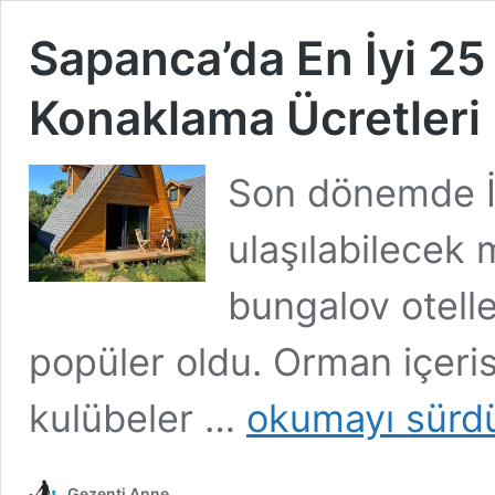
Sapanca’da En İyi 25
Konaklama Ücretleri
Son dönemde İs
ulaşılabilecek
bungalov otell
popüler oldu. Orman içerisi
Sapanca’da
kulübeler …
okumayı sürd
En
İyi
25
Gezenti Anne
Bungalov